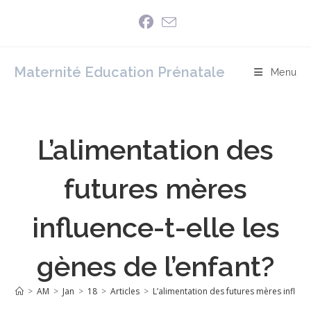
Skip
to
content
Maternité Education Prénatale
Menu
L’alimentation des
futures mères
influence-t-elle les
gènes de l’enfant?
>
AM
>
Jan
>
18
>
Articles
>
L’alimentation des futures mères influenc