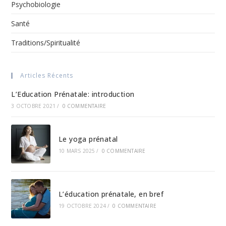
Psychobiologie
Santé
Traditions/Spiritualité
Articles Récents
L’Education Prénatale: introduction
3 OCTOBRE 2021
/
0 COMMENTAIRE
Le yoga prénatal
10 MARS 2025
/
0 COMMENTAIRE
L’éducation prénatale, en bref
19 OCTOBRE 2024
/
0 COMMENTAIRE