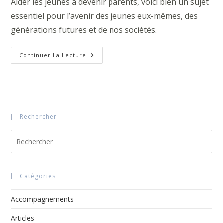
Aider les jeunes à devenir parents, voici bien un sujet
essentiel pour l’avenir des jeunes eux-mêmes, des
générations futures et de nos sociétés.
Aider
Continuer La Lecture
Les
Jeunes
À
Devenir
Parents
Rechercher
Pre
Esc
to
clo
Catégories
the
sea
Accompagnements
pan
Articles