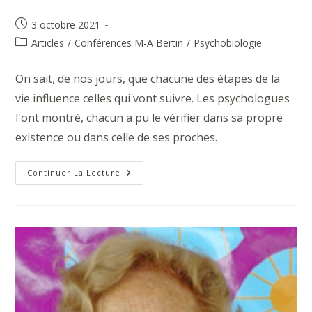
Publication
3 octobre 2021
publiée :
Post
Articles
/
Conférences M-A Bertin
/
Psychobiologie
category:
On sait, de nos jours, que chacune des étapes de la
vie influence celles qui vont suivre. Les psychologues
l'ont montré, chacun a pu le vérifier dans sa propre
existence ou dans celle de ses proches.
L’Education
Continuer La Lecture
Prénatale:
Introduction