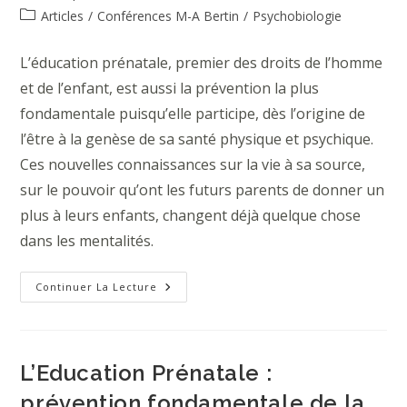
publiée :
Post
Articles
/
Conférences M-A Bertin
/
Psychobiologie
category:
L’éducation prénatale, premier des droits de l’homme
et de l’enfant, est aussi la prévention la plus
fondamentale puisqu’elle participe, dès l’origine de
l’être à la genèse de sa santé physique et psychique.
Ces nouvelles connaissances sur la vie à sa source,
sur le pouvoir qu’ont les futurs parents de donner un
plus à leurs enfants, changent déjà quelque chose
dans les mentalités.
L’éducation
Continuer La Lecture
Prénatale
Et
L’avenir
De
L’humanité
L’Education Prénatale :
prévention fondamentale de la