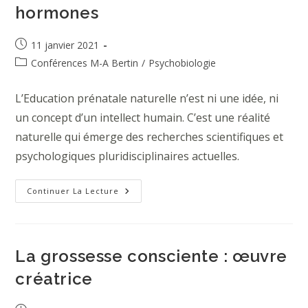
hormones
Publication
11 janvier 2021
publiée :
Post
Conférences M-A Bertin
/
Psychobiologie
category:
L’Education prénatale naturelle n’est ni une idée, ni
un concept d’un intellect humain. C’est une réalité
naturelle qui émerge des recherches scientifiques et
psychologiques pluridisciplinaires actuelles.
L’Education
Continuer La Lecture
Prénatale
Transformatrice-
Le
Rôle
Des
Hormones
La grossesse consciente : œuvre
créatrice