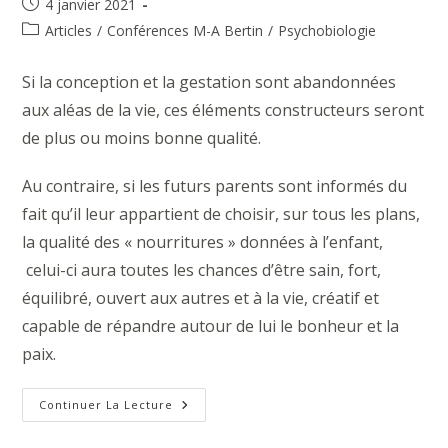
Publication
4 janvier 2021
publiée :
Post
Articles
/
Conférences M-A Bertin
/
Psychobiologie
category:
Si la conception et la gestation sont abandonnées
aux aléas de la vie, ces éléments constructeurs seront
de plus ou moins bonne qualité.
Au contraire, si les futurs parents sont informés du
fait qu’il leur appartient de choisir, sur tous les plans,
la qualité des « nourritures » données à l’enfant,
celui-ci aura toutes les chances d’être sain, fort,
équilibré, ouvert aux autres et à la vie, créatif et
capable de répandre autour de lui le bonheur et la
paix.
La
Continuer La Lecture
Grossesse
Consciente
: