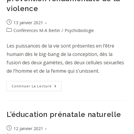
violence
Publication
13 janvier 2021
publiée :
Post
Conférences M-A Bertin
/
Psychobiologie
category:
Les puissances de la vie sont présentes en l’être
humain dès le big-bang de la conception, dès la
fusion des deux gamètes, des deux cellules sexuelles
de l’homme et de la femme qui s’unissent.
L’Education
Continuer La Lecture
Prénatale
:
Prévention
Fondamentale
De
La
L’éducation prénatale naturelle
Violence
Publication
12 janvier 2021