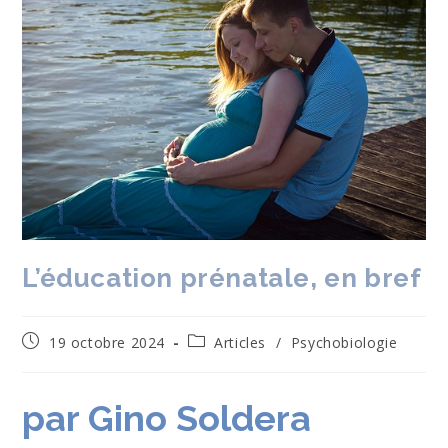
L’éducation prénatale, en bref
Publication
Post
19 octobre 2024
Articles
/
Psychobiologie
publiée :
category:
par Gino Soldera