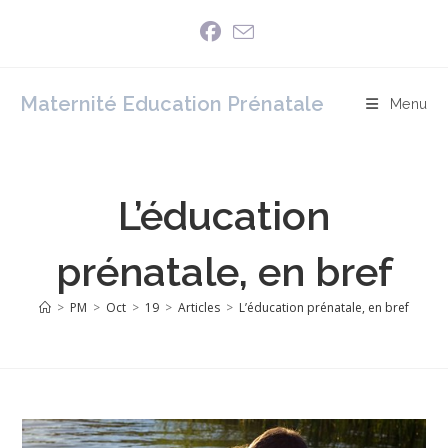
Skip
to
content
Maternité Education Prénatale
Menu
L’éducation
prénatale, en bref
>
PM
>
Oct
>
19
>
Articles
>
L’éducation prénatale, en bref