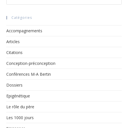
Esc
to
clo
Catégories
the
sea
Accompagnements
pan
Articles
Citations
Conception-préconception
Conférences M-A Bertin
Dossiers
Epigénétique
Le rôle du père
Les 1000 jours